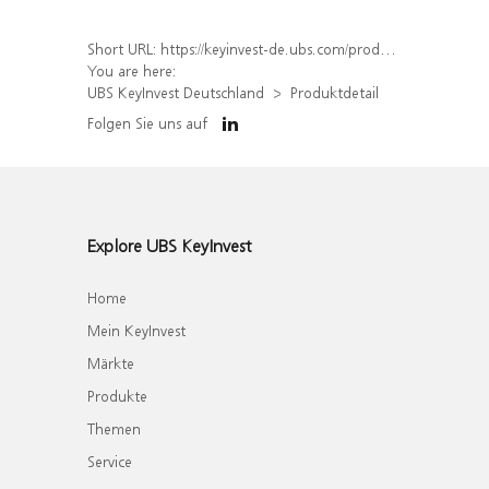
Short URL:
https://keyinvest-de.ubs.com/produkt/detail/index/isin/DE000UL7C7M0
You are here:
UBS KeyInvest Deutschland
Produktdetail
Folgen Sie uns auf
Explore UBS KeyInvest
Home
Mein KeyInvest
Märkte
Produkte
Themen
Service