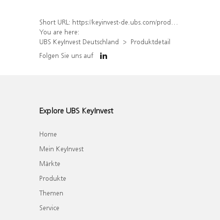
Short URL:
https://keyinvest-de.ubs.com/produkt/detail/index/isin/DE000UL6SD74
You are here:
UBS KeyInvest Deutschland
Produktdetail
Folgen Sie uns auf
Explore UBS KeyInvest
Home
Mein KeyInvest
Märkte
Produkte
Themen
Service