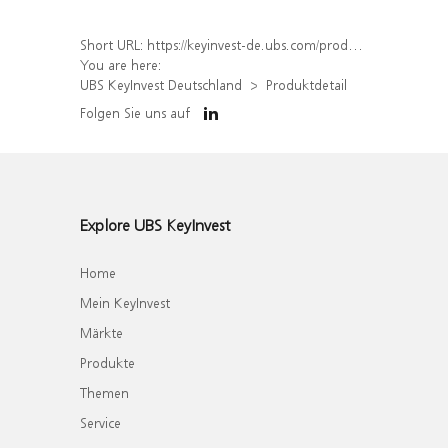
Short URL:
https://keyinvest-de.ubs.com/produkt/detail/index/isin/DE000UL6G808
You are here:
UBS KeyInvest Deutschland
Produktdetail
Folgen Sie uns auf
Explore UBS KeyInvest
Home
Mein KeyInvest
Märkte
Produkte
Themen
Service