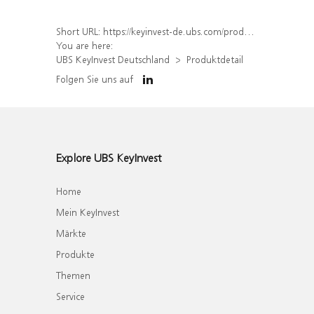
Short URL:
https://keyinvest-de.ubs.com/produkt/detail/index/isin/DE000UL6BX20
You are here:
UBS KeyInvest Deutschland
Produktdetail
Folgen Sie uns auf
Explore UBS KeyInvest
Home
Mein KeyInvest
Märkte
Produkte
Themen
Service