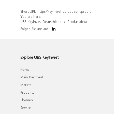
Short URL:
https://keyinvest-de.ubs.com/produkt/detail/index/isin/DE000UL4BKB7
You are here:
UBS KeyInvest Deutschland
Produktdetail
Folgen Sie uns auf
Explore UBS KeyInvest
Home
Mein KeyInvest
Märkte
Produkte
Themen
Service