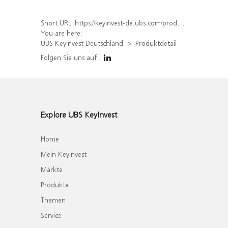
Short URL:
https://keyinvest-de.ubs.com/produkt/detail/index/isin/DE000UL43Q10
You are here:
UBS KeyInvest Deutschland
Produktdetail
Folgen Sie uns auf
Explore UBS KeyInvest
Home
Mein KeyInvest
Märkte
Produkte
Themen
Service