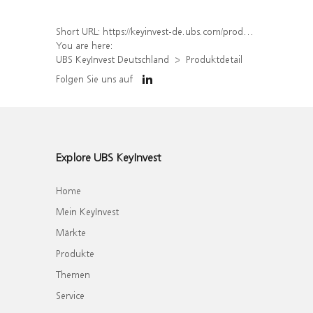
Short URL:
https://keyinvest-de.ubs.com/produkt/detail/index/isin/DE000UL3SD85
You are here:
UBS KeyInvest Deutschland
Produktdetail
Folgen Sie uns auf
Explore UBS KeyInvest
Home
Mein KeyInvest
Märkte
Produkte
Themen
Service