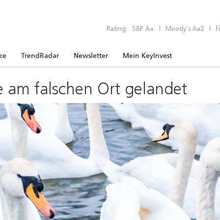
Rating:
S&P A+
|
Moody’s Aa2
|
F
ice
TrendRadar
Newsletter
Mein KeyInvest
e am falschen Ort gelandet