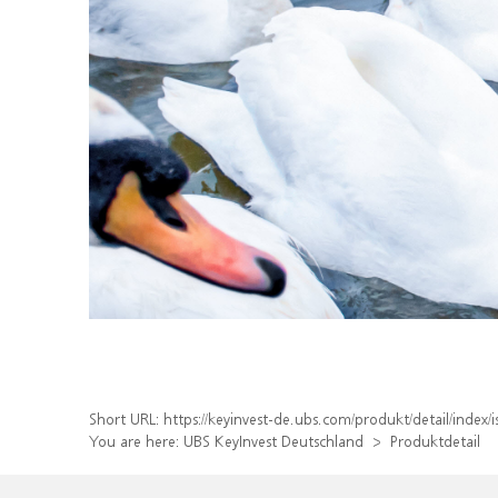
Short URL:
https://keyinvest-de.ubs.com/produkt/detail/inde
You are here:
UBS KeyInvest Deutschland
Produktdetail