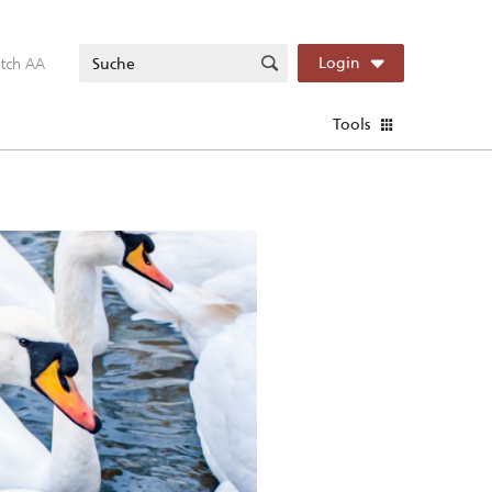
itch AA
Login
Tools