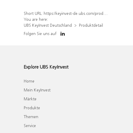
Short URL:
https://keyinvest-de.ubs.com/produkt/detail/index/isin/DE000UL37MK6
You are here:
UBS KeyInvest Deutschland
Produktdetail
Folgen Sie uns auf
Explore UBS KeyInvest
Home
Mein KeyInvest
Märkte
Produkte
Themen
Service