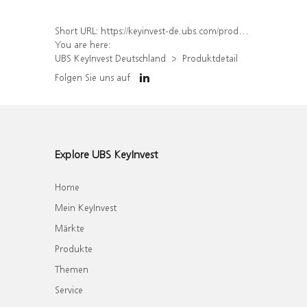
Short URL:
https://keyinvest-de.ubs.com/produkt/detail/index/isin/DE000UL2ZND0
You are here:
UBS KeyInvest Deutschland
Produktdetail
Folgen Sie uns auf
Explore UBS KeyInvest
Home
Mein KeyInvest
Märkte
Produkte
Themen
Service