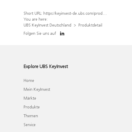
Short URL:
https://keyinvest-de.ubs.com/produkt/detail/index/isin/DE000UL2BQS2
You are here:
UBS KeyInvest Deutschland
Produktdetail
Folgen Sie uns auf
Explore UBS KeyInvest
Home
Mein KeyInvest
Märkte
Produkte
Themen
Service