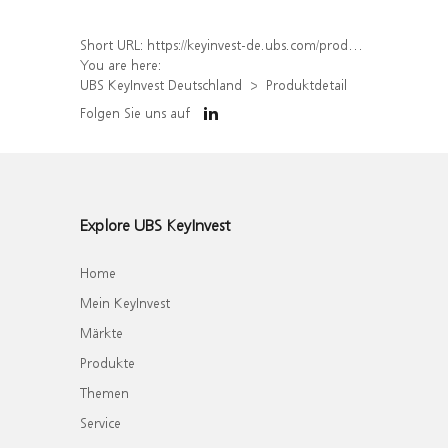
Short URL:
https://keyinvest-de.ubs.com/produkt/detail/index/isin/DE000UL1VSU4
You are here:
UBS KeyInvest Deutschland
Produktdetail
Folgen Sie uns auf
Explore UBS KeyInvest
Home
Mein KeyInvest
Märkte
Produkte
Themen
Service