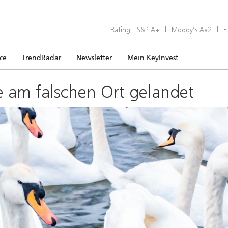
Rating:
S&P A+
|
Moody’s Aa2
|
F
ice
TrendRadar
Newsletter
Mein KeyInvest
e am falschen Ort gelandet