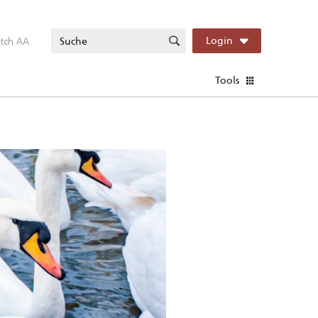
itch AA
Login
Tools