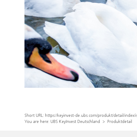
Short URL:
https://keyinvest-de.ubs.com/produkt/detail/inde
You are here:
UBS KeyInvest Deutschland
Produktdetail