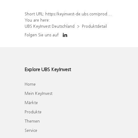
Short URL:
https://keyinvest-de.ubs.com/produkt/detail/index/isin/DE000UL179S6
You are here:
UBS KeyInvest Deutschland
Produktdetail
Folgen Sie uns auf
Explore UBS KeyInvest
Home
Mein KeyInvest
Märkte
Produkte
Themen
Service