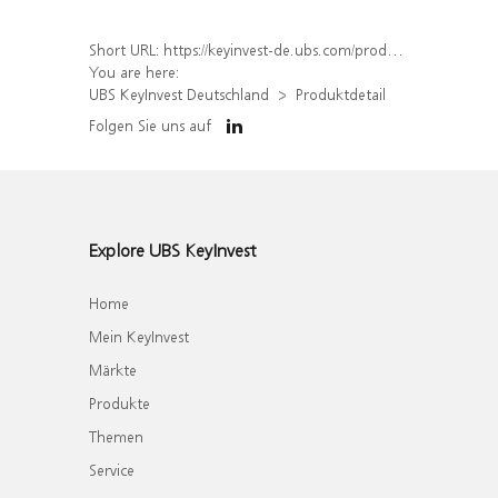
Short URL:
https://keyinvest-de.ubs.com/produkt/detail/index/isin/DE000UL0KUN0
You are here:
UBS KeyInvest Deutschland
Produktdetail
Folgen Sie uns auf
Explore UBS KeyInvest
Home
Mein KeyInvest
Märkte
Produkte
Themen
Service