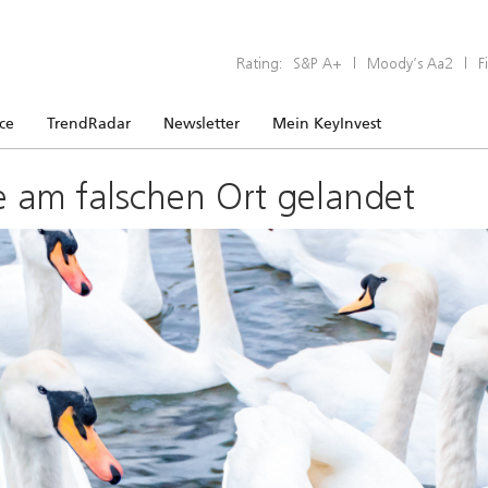
Rating:
S&P A+
|
Moody’s Aa2
|
F
ice
TrendRadar
Newsletter
Mein KeyInvest
e am falschen Ort gelandet