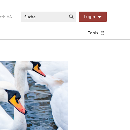
itch AA
Login
Tools