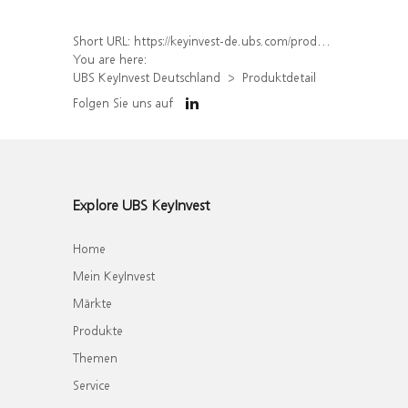
Short URL:
https://keyinvest-de.ubs.com/produkt/detail/index/isin/DE000UL0BFG4
You are here:
UBS KeyInvest Deutschland
Produktdetail
Folgen Sie uns auf
Explore UBS KeyInvest
Home
Mein KeyInvest
Märkte
Produkte
Themen
Service