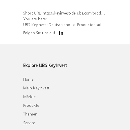
Short URL:
https://keyinvest-de.ubs.com/produkt/detail/index/isin/DE000UL074E9
You are here:
UBS KeyInvest Deutschland
Produktdetail
Folgen Sie uns auf
Explore UBS KeyInvest
Home
Mein KeyInvest
Märkte
Produkte
Themen
Service