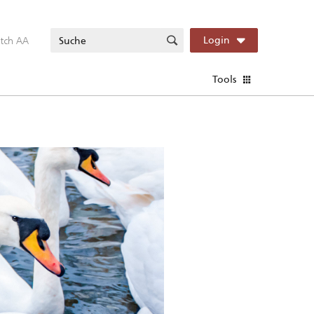
itch AA
Login
Tools