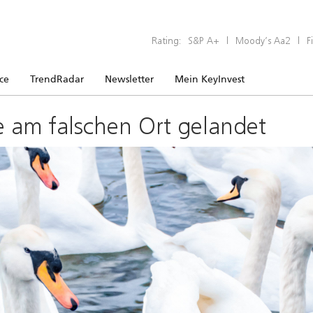
Rating:
S&P A+
|
Moody’s Aa2
|
F
ice
TrendRadar
Newsletter
Mein KeyInvest
e am falschen Ort gelandet