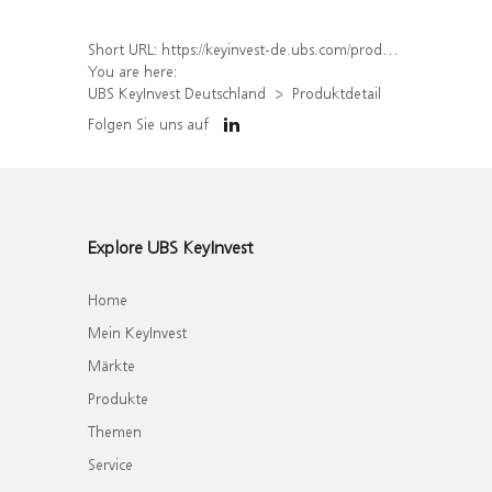
Short URL:
https://keyinvest-de.ubs.com/produkt/detail/index/isin/DE000UK9GAP7
You are here:
UBS KeyInvest Deutschland
Produktdetail
Folgen Sie uns auf
Explore UBS KeyInvest
Home
Mein KeyInvest
Märkte
Produkte
Themen
Service