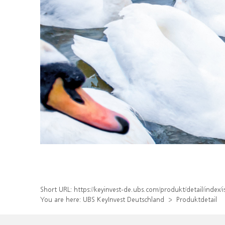
Short URL:
https://keyinvest-de.ubs.com/produkt/detail/inde
You are here:
UBS KeyInvest Deutschland
Produktdetail