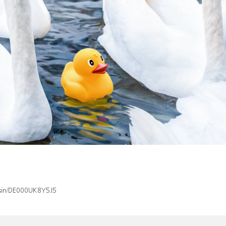
x/isin/DE000UK8Y5J5