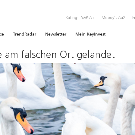
Rating:
S&P A+
|
Moody’s Aa2
|
F
ice
TrendRadar
Newsletter
Mein KeyInvest
e am falschen Ort gelandet