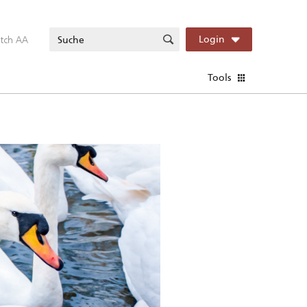
itch AA
Login
Tools