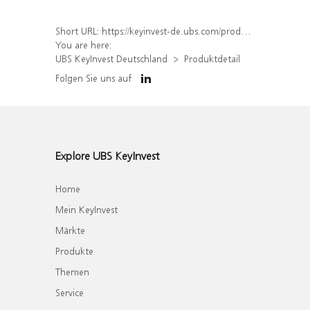
Short URL:
https://keyinvest-de.ubs.com/produkt/detail/index/isin/DE000UK8TNJ8
You are here:
UBS KeyInvest Deutschland
Produktdetail
Folgen Sie uns auf
Explore UBS KeyInvest
Home
Mein KeyInvest
Märkte
Produkte
Themen
Service