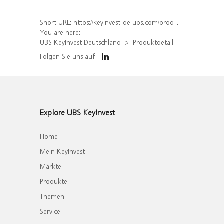
Short URL:
https://keyinvest-de.ubs.com/produkt/detail/index/isin/DE000UK8S0J4
You are here:
UBS KeyInvest Deutschland
Produktdetail
Folgen Sie uns auf
Explore UBS KeyInvest
Home
Mein KeyInvest
Märkte
Produkte
Themen
Service