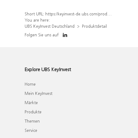
Short URL:
https://keyinvest-de.ubs.com/produkt/detail/index/isin/DE000UK8Q655
You are here:
UBS KeyInvest Deutschland
Produktdetail
Folgen Sie uns auf
Explore UBS KeyInvest
Home
Mein KeyInvest
Märkte
Produkte
Themen
Service