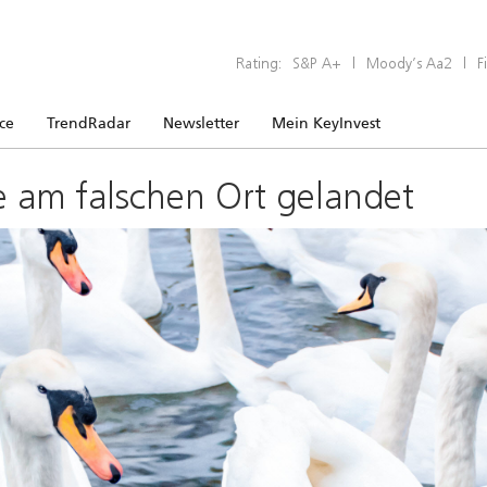
Rating:
S&P A+
|
Moody’s Aa2
|
F
ice
TrendRadar
Newsletter
Mein KeyInvest
e am falschen Ort gelandet