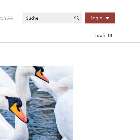
itch AA
Login
Tools