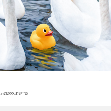
x/isin/DE000UK8PTN5