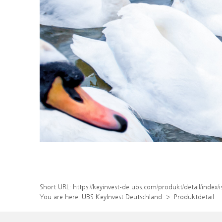
Short URL:
https://keyinvest-de.ubs.com/produkt/detail/inde
You are here:
UBS KeyInvest Deutschland
Produktdetail