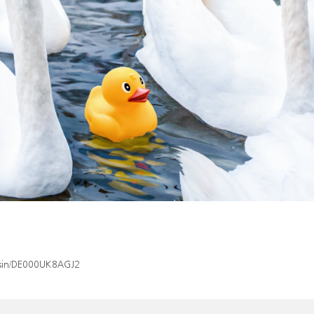
x/isin/DE000UK8AGJ2