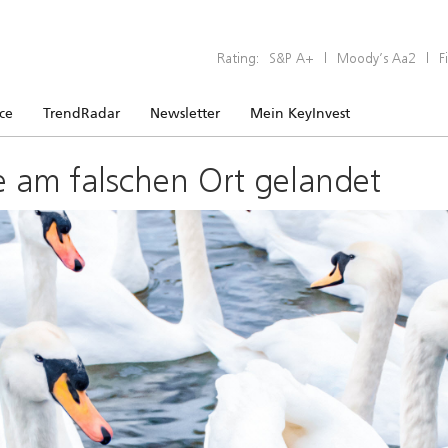
Rating:
S&P A+
|
Moody’s Aa2
|
F
ice
TrendRadar
Newsletter
Mein KeyInvest
e am falschen Ort gelandet