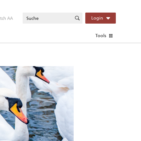
itch AA
Login
Tools