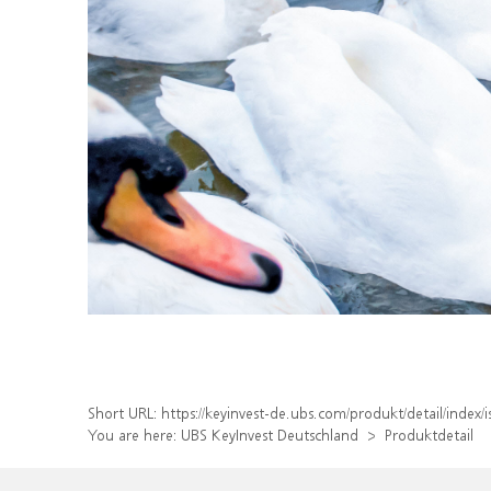
Short URL:
https://keyinvest-de.ubs.com/produkt/detail/inde
You are here:
UBS KeyInvest Deutschland
Produktdetail