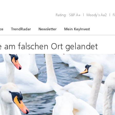
Rating:
S&P A+
|
Moody’s Aa2
|
F
ice
TrendRadar
Newsletter
Mein KeyInvest
e am falschen Ort gelandet