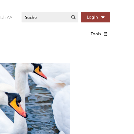
itch AA
Login
Tools