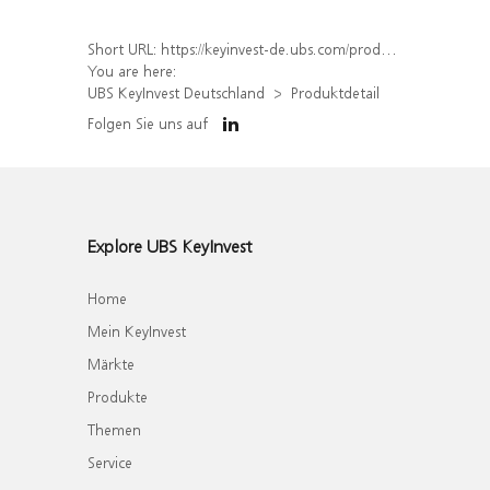
Short URL:
https://keyinvest-de.ubs.com/produkt/detail/index/isin/DE000UK5P9V6
You are here:
UBS KeyInvest Deutschland
Produktdetail
Folgen Sie uns auf
Explore UBS KeyInvest
Home
Mein KeyInvest
Märkte
Produkte
Themen
Service