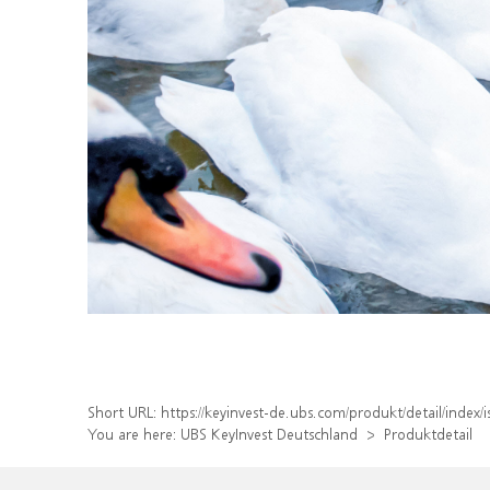
Short URL:
https://keyinvest-de.ubs.com/produkt/detail/inde
You are here:
UBS KeyInvest Deutschland
Produktdetail