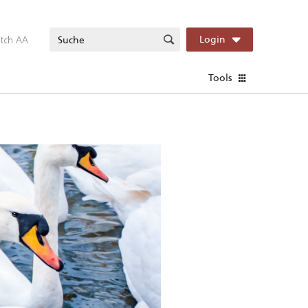
itch AA
Login
Tools