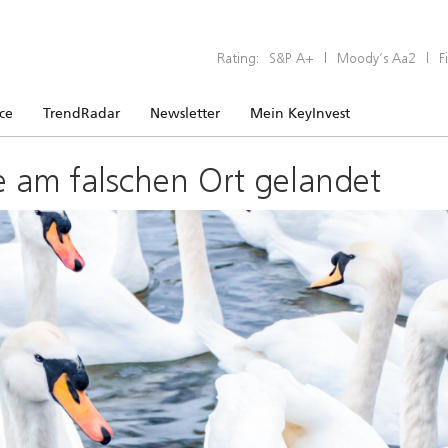
Rating:
S&P A+
|
Moody’s Aa2
|
F
ice
TrendRadar
Newsletter
Mein KeyInvest
e am falschen Ort gelandet