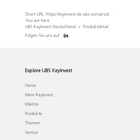
Short URL:
https://keyinvest-de.ubs.com/produkt/detail/index/isin/DE000UK51T90
You are here:
UBS KeyInvest Deutschland
Produktdetail
Folgen Sie uns auf
Explore UBS KeyInvest
Home
Mein KeyInvest
Märkte
Produkte
Themen
Service