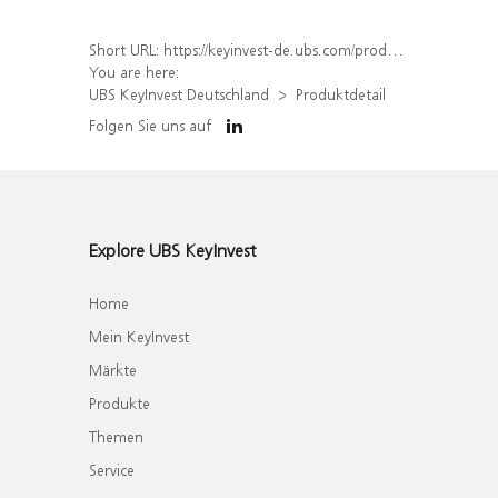
Short URL:
https://keyinvest-de.ubs.com/produkt/detail/index/isin/DE000UK4XL14
You are here:
UBS KeyInvest Deutschland
Produktdetail
Folgen Sie uns auf
Explore UBS KeyInvest
Home
Mein KeyInvest
Märkte
Produkte
Themen
Service