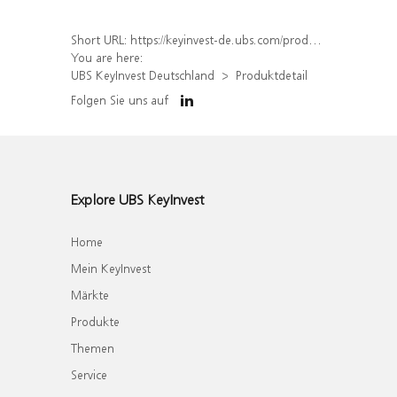
Short URL:
https://keyinvest-de.ubs.com/produkt/detail/index/isin/DE000UK4TSG2
You are here:
UBS KeyInvest Deutschland
Produktdetail
Folgen Sie uns auf
Explore UBS KeyInvest
Home
Mein KeyInvest
Märkte
Produkte
Themen
Service