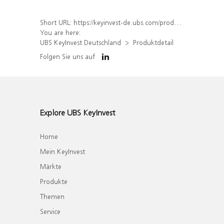
Short URL:
https://keyinvest-de.ubs.com/produkt/detail/index/isin/DE000UK4F2M3
You are here:
UBS KeyInvest Deutschland
Produktdetail
Folgen Sie uns auf
Explore UBS KeyInvest
Home
Mein KeyInvest
Märkte
Produkte
Themen
Service