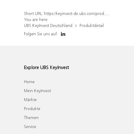
Short URL:
https://keyinvest-de.ubs.com/produkt/detail/index/isin/DE000UK49LT6
You are here:
UBS KeyInvest Deutschland
Produktdetail
Folgen Sie uns auf
Explore UBS KeyInvest
Home
Mein KeyInvest
Märkte
Produkte
Themen
Service