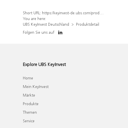
Short URL:
https://keyinvest-de.ubs.com/produkt/detail/index/isin/DE000UK3VTD5
You are here:
UBS KeyInvest Deutschland
Produktdetail
Folgen Sie uns auf
Explore UBS KeyInvest
Home
Mein KeyInvest
Märkte
Produkte
Themen
Service