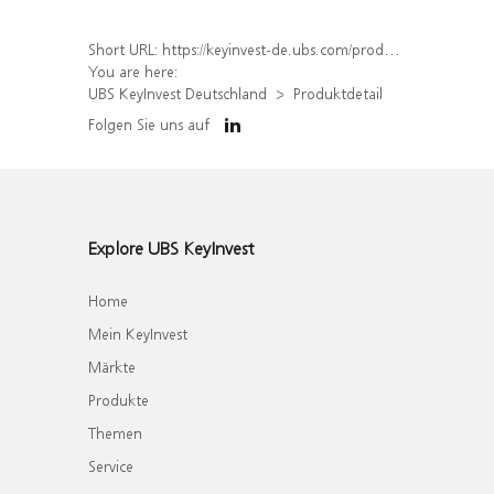
Short URL:
https://keyinvest-de.ubs.com/produkt/detail/index/isin/DE000UK3V763
You are here:
UBS KeyInvest Deutschland
Produktdetail
Folgen Sie uns auf
Explore UBS KeyInvest
Home
Mein KeyInvest
Märkte
Produkte
Themen
Service