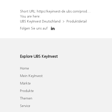
Short URL:
https://keyinvest-de.ubs.com/produkt/detail/index/isin/DE000UK3TZK1
You are here:
UBS KeyInvest Deutschland
Produktdetail
Folgen Sie uns auf
Explore UBS KeyInvest
Home
Mein KeyInvest
Märkte
Produkte
Themen
Service