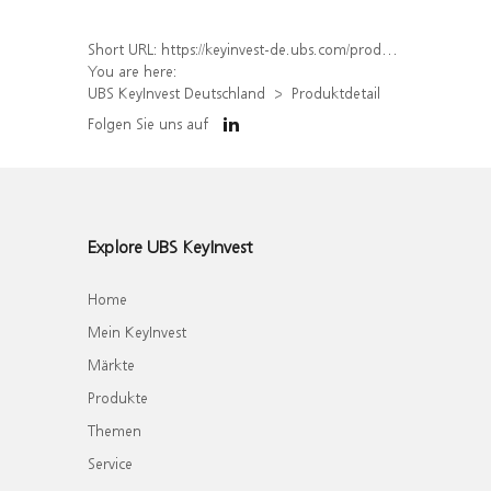
Short URL:
https://keyinvest-de.ubs.com/produkt/detail/index/isin/DE000UK3CE01
You are here:
UBS KeyInvest Deutschland
Produktdetail
Folgen Sie uns auf
Explore UBS KeyInvest
Home
Mein KeyInvest
Märkte
Produkte
Themen
Service