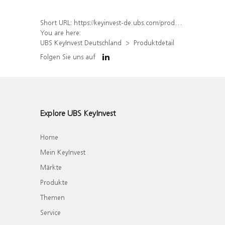
Short URL:
https://keyinvest-de.ubs.com/produkt/detail/index/isin/DE000UK35ZH0
You are here:
UBS KeyInvest Deutschland
Produktdetail
Folgen Sie uns auf
Explore UBS KeyInvest
Home
Mein KeyInvest
Märkte
Produkte
Themen
Service