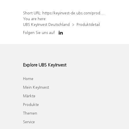
Short URL:
https://keyinvest-de.ubs.com/produkt/detail/index/isin/DE000UK293T4
You are here:
UBS KeyInvest Deutschland
Produktdetail
Folgen Sie uns auf
Explore UBS KeyInvest
Home
Mein KeyInvest
Märkte
Produkte
Themen
Service