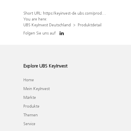
Short URL:
https://keyinvest-de.ubs.com/produkt/detail/index/isin/DE000UK25PQ3
You are here:
UBS KeyInvest Deutschland
Produktdetail
Folgen Sie uns auf
Explore UBS KeyInvest
Home
Mein KeyInvest
Märkte
Produkte
Themen
Service