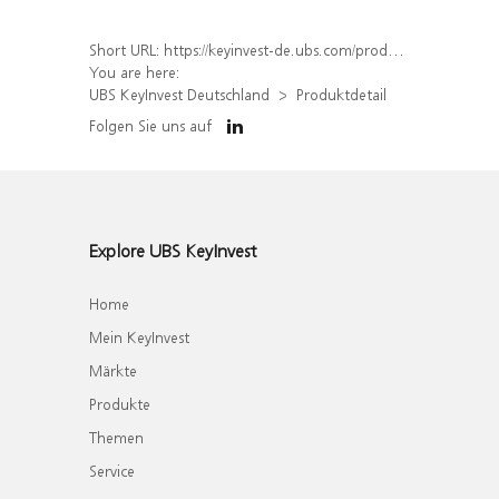
Short URL:
https://keyinvest-de.ubs.com/produkt/detail/index/isin/DE000UK25EV7
You are here:
UBS KeyInvest Deutschland
Produktdetail
Folgen Sie uns auf
Explore UBS KeyInvest
Home
Mein KeyInvest
Märkte
Produkte
Themen
Service