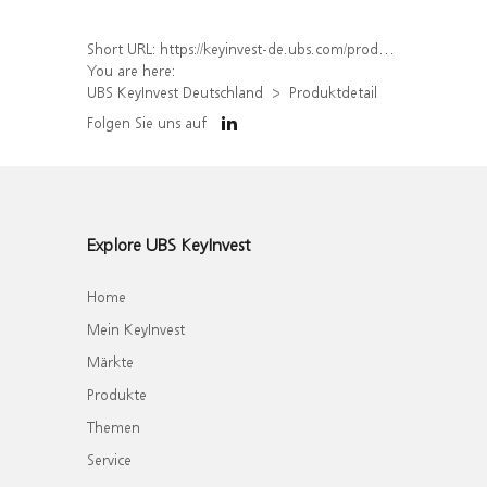
Short URL:
https://keyinvest-de.ubs.com/produkt/detail/index/isin/DE000UK1P8E8
You are here:
UBS KeyInvest Deutschland
Produktdetail
Folgen Sie uns auf
Explore UBS KeyInvest
Home
Mein KeyInvest
Märkte
Produkte
Themen
Service