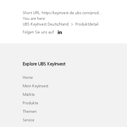
Short URL:
https://keyinvest-de.ubs.com/produkt/detail/index/isin/DE000UH84UM5
You are here:
UBS KeyInvest Deutschland
Produktdetail
Folgen Sie uns auf
Explore UBS KeyInvest
Home
Mein KeyInvest
Märkte
Produkte
Themen
Service