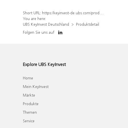
Short URL:
https://keyinvest-de.ubs.com/produkt/detail/index/isin/DE000UH7CJ57
You are here:
UBS KeyInvest Deutschland
Produktdetail
Folgen Sie uns auf
Explore UBS KeyInvest
Home
Mein KeyInvest
Märkte
Produkte
Themen
Service