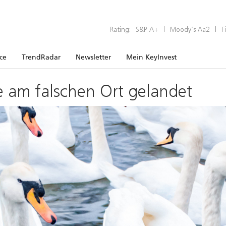
Rating:
S&P A+
|
Moody’s Aa2
|
F
ice
TrendRadar
Newsletter
Mein KeyInvest
e am falschen Ort gelandet