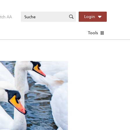
itch AA
Login
Tools