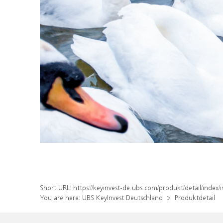
Short URL:
https://keyinvest-de.ubs.com/produkt/detail/inde
You are here:
UBS KeyInvest Deutschland
Produktdetail