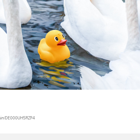
x/isin/DE000UH5RZP4