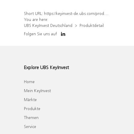
Short URL:
https://keyinvest-de.ubs.com/produkt/detail/index/isin/DE000UH5F444
You are here:
UBS KeyInvest Deutschland
Produktdetail
Folgen Sie uns auf
Explore UBS KeyInvest
Home
Mein KeyInvest
Märkte
Produkte
Themen
Service