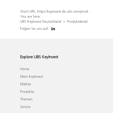
Short URL:
https://keyinvest-de.ubs.com/produkt/detail/index/isin/DE000UH5CSK2
You are here:
UBS KeyInvest Deutschland
Produktdetail
Folgen Sie uns auf
Explore UBS KeyInvest
Home
Mein KeyInvest
Märkte
Produkte
Themen
Service