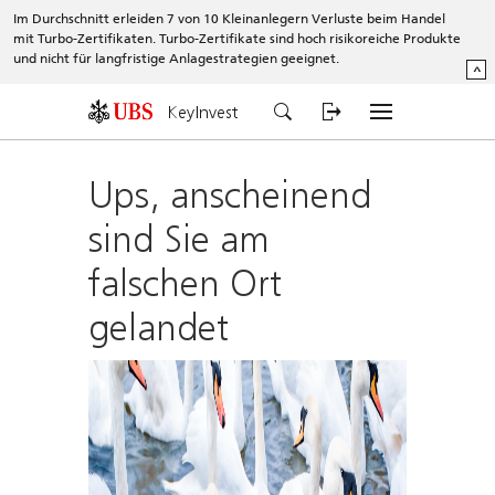
Im Durchschnitt erleiden 7 von 10 Kleinanlegern Verluste beim Handel
mit Turbo-Zertifikaten. Turbo-Zertifikate sind hoch risikoreiche Produkte
und nicht für langfristige Anlagestrategien geeignet.
^
KeyInvest
Ups, anscheinend
sind Sie am
falschen Ort
gelandet