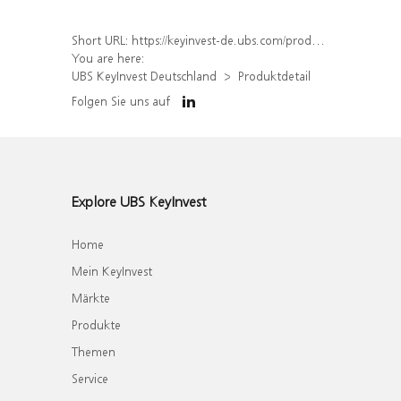
Short URL:
https://keyinvest-de.ubs.com/produkt/detail/index/isin/DE000UH50LF9
You are here:
UBS KeyInvest Deutschland
Produktdetail
Folgen Sie uns auf
Explore UBS KeyInvest
Home
Mein KeyInvest
Märkte
Produkte
Themen
Service