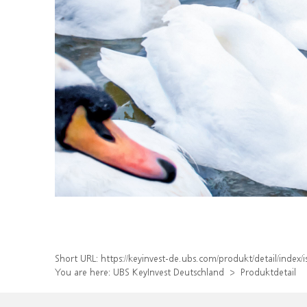
Short URL:
https://keyinvest-de.ubs.com/produkt/detail/inde
You are here:
UBS KeyInvest Deutschland
Produktdetail