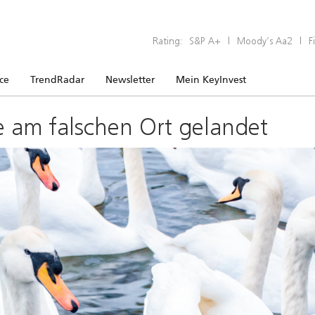
Rating:
S&P A+
|
Moody’s Aa2
|
F
ice
TrendRadar
Newsletter
Mein KeyInvest
e am falschen Ort gelandet