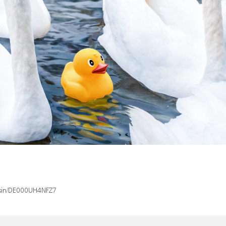
x/isin/DE000UH4NFZ7