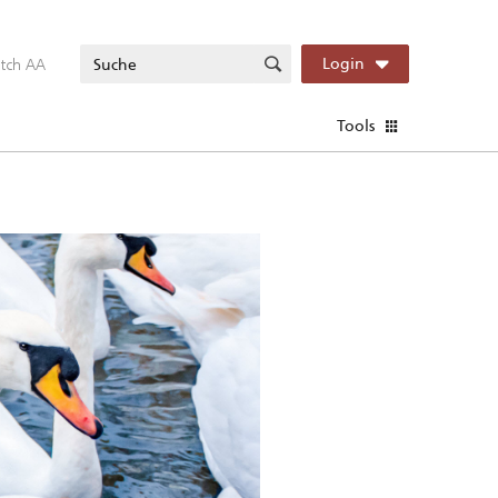
itch AA
Login
Tools